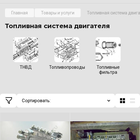
Главная
Товары и услуги
Топливная система двиг
Топливная система двигателя
ТНВД
Топливопроводы
Топливные
фильтра
а
Сортировать: