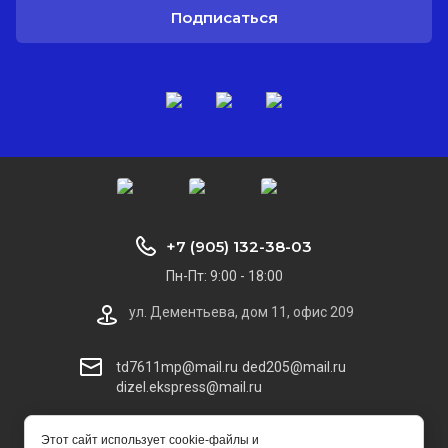
Подписаться
+7 (905) 132-38-03
Пн-Пт: 9:00 - 18:00
ул. Дементьева, дом 11, офис 209
td7611mp@mail.ru
ded205@mail.ru
dizel.ekspress@mail.ru
© [2022] [Торговый Дом Дизель Экспресс]
Этот сайт использует cookie-файлы и