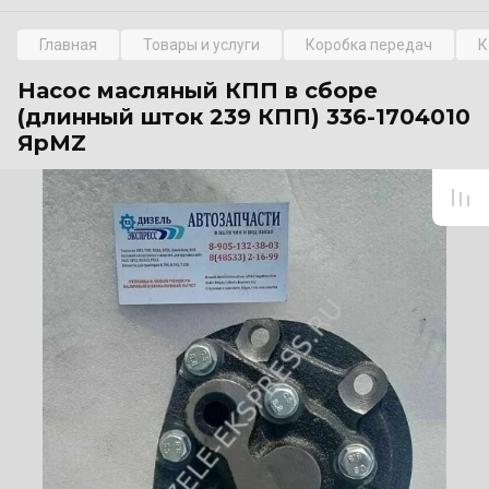
Главная
Товары и услуги
Коробка передач
К
Насос масляный КПП в сборе
(длинный шток 239 КПП) 336-1704010
ЯрMZ