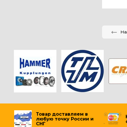
На
Товар доставляем в
любую точку России и
СНГ