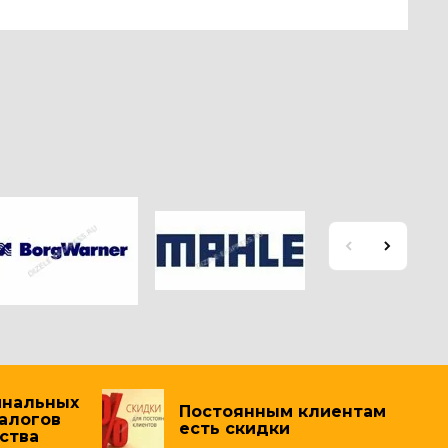
инальных
Постоянным клиентам
налогов
есть скидки
ства