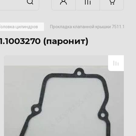
Головка цилиндров
Прокладка клапанной крышки 7511.100327
.1003270 (паронит)