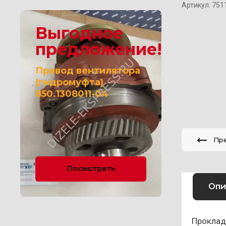
Артикул:
751
Выгодное
предложение!
Привод вентилятора
(гидромуфта)
850.1308011-04
Пр
Посмотреть
Опи
Проклад