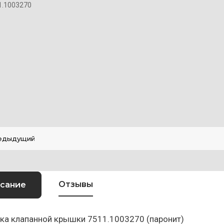
1.1003270
едыдущий
Отзывы
сание
ка клапанной крышки 7511.1003270 (паронит)