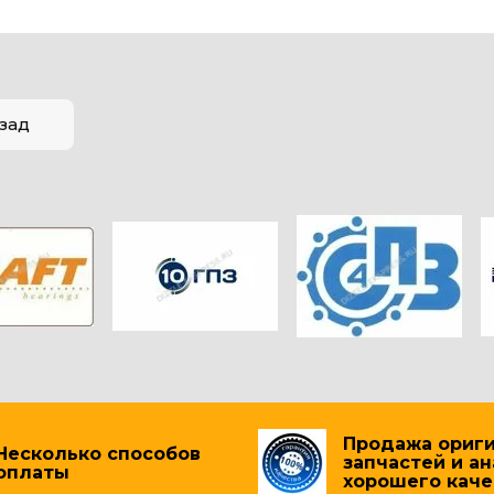
зад
Продажа ориг
Несколько способов
запчастей и а
оплаты
хорошего каче