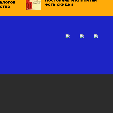
Постоянным клиентам
налогов
есть скидки
ства