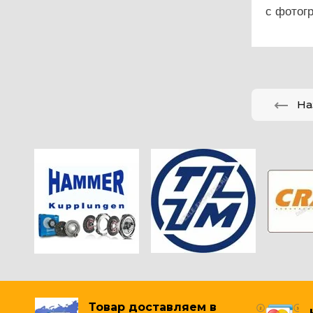
с фотог
На
Товар доставляем в