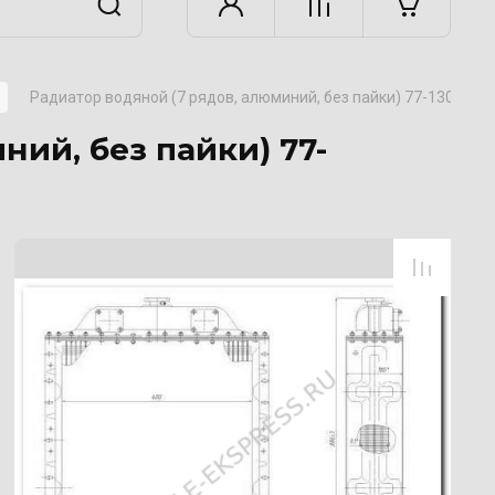
Радиатор водяной (7 рядов, алюминий, без пайки) 77-1301010
ний, без пайки) 77-