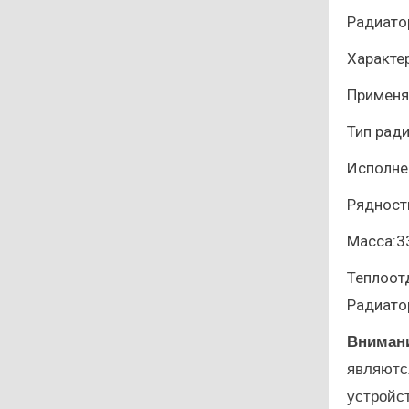
Радиато
Характе
Применя
Тип рад
Исполне
Рядност
Масса:3
Теплоот
Радиато
Вниман
являютс
устройс