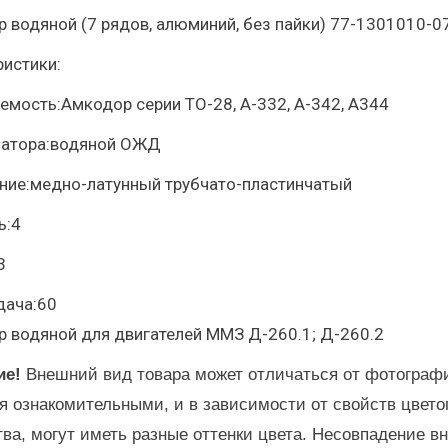
р водяной (7 рядов, алюминий, без пайки) 77-1301010-0
ристики:
емость:Амкодор серии ТО-28, А-332, А-342, А344
иатора:водяной ОЖД
ние:медно-латунный трубчато-пластинчатый
ь:4
3
дача:60
р водяной для двигателей ММЗ Д-260.1; Д-260.2
ие!
Внешний вид товара может отличаться от фотографи
я ознакомительными, и в зависимости от свойств цвето
тва, могут иметь разные оттенки цвета. Несовпадение в