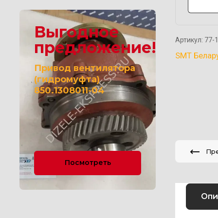
Выгодное
Артикул:
77-1
предложение!
SMT Белар
Привод вентилятора
(гидромуфта)
850.1308011-04
Пр
Посмотреть
Опи