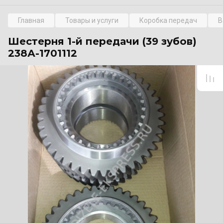
Главная
Товары и услуги
Коробка передач
В
Шестерня 1-й передачи (39 зубов)
238А-1701112