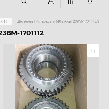
 КПП
Шестерня 1-й передачи (40 зубов) 238М-1701112 Завод
238М-1701112