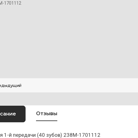
М-1701112
едыдущий
Отзывы
сание
я 1-й передачи (40 зубов) 238М-1701112