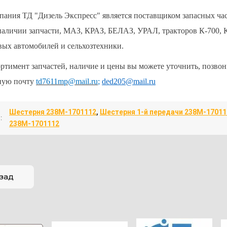
ания ТД "Дизель Экспресс" является поставщиком запасных част
наличии запчасти, МАЗ, КРАЗ, БЕЛАЗ, УРАЛ, тракторов К-700, К
вых автомобилей и сельхозтехники.
ртимент запчастей, наличие и цены вы можете уточнить, позвон
ную почту
td7611mp@mail.ru
;
ded205@mail.ru
Шестерня 238М-1701112
,
Шестерня 1-й передачи 238М-17011
:
238М-1701112
зад