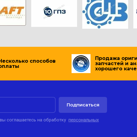
Продажа ориг
Несколько способов
запчастей и а
оплаты
хорошего каче
Подписаться
 вы соглашаетесь на обработку
персональных