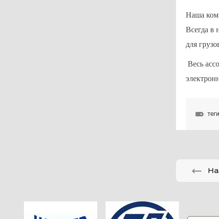
Наша комп
Всегда в 
для грузо
Весь ассо
электрон
теги
На