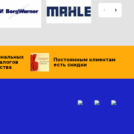
инальных
Постоянным клиентам
налогов
есть скидки
ства