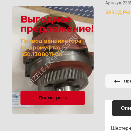
Артикул:
238
ЗАВОД РФ
Выгодное
предложение!
Привод вентилятора
(гидромуфта)
850.1308011-04
Пр
Посмотреть
Опи
Шестерн