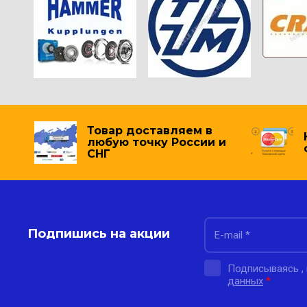
Товар доставляем в
любую точку России и
СНГ
Подпишись на акции
Подписываясь ,
данных
*