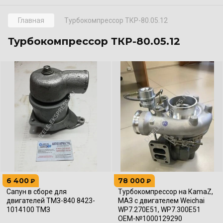
Главная
Турбокомпрессор ТКР-80.05.12
Турбокомпрессор ТКР-80.05.12
6 400
78 000
₽
₽
Сапун в сборе для
Турбокомпрессор на КаmаZ,
двигателей ТМЗ-840 8423-
МАЗ с двигателем Weichai
1014100 ТМЗ
WP7.270E51, WP7.300E51
OEM-№1000129290