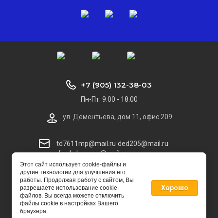
+7 (905) 132-38-03
Пн-Пт: 9:00 - 18:00
ул. Дементьева, дом 11, офис 209
td7611mp@mail.ru
ded205@mail.ru
dizel.ekspress@mail.ru
Этот сайт использует cookie-файлы и
другие технологии для улучшения его
© [2022] [Торговый Дом Дизель Экспресс]
работы. Продолжая работу с сайтом, Вы
Хорошо
разрешаете использование cookie-
файлов. Вы всегда можете отключить
файлы cookie в настройках Вашего
браузера.